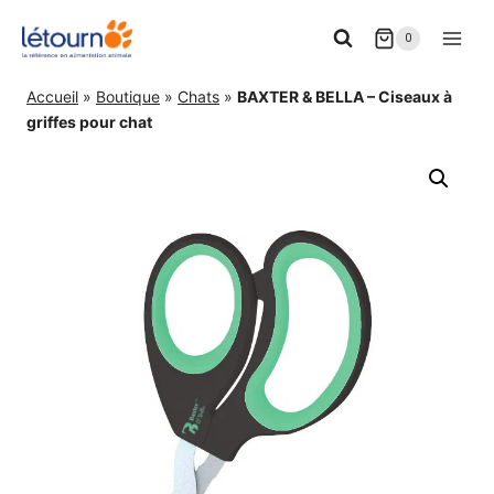
Aller
0
au
contenu
Accueil
»
Boutique
»
Chats
»
BAXTER & BELLA – Ciseaux à
griffes pour chat