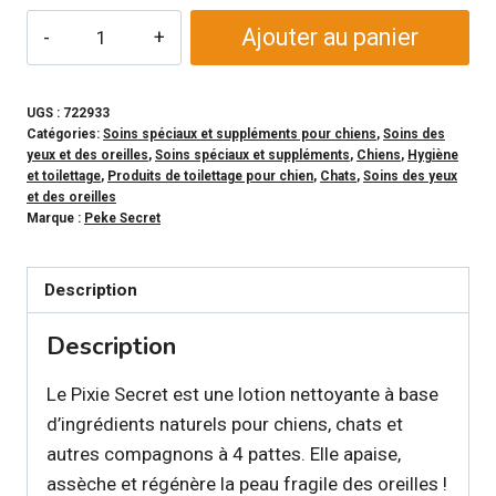
quantité
Ajouter au panier
de
PEKE
SECRET
UGS :
722933
Catégories:
Soins spéciaux et suppléments pour chiens
,
Soins des
-
yeux et des oreilles
,
Soins spéciaux et suppléments
,
Chiens
,
Hygiène
Lotion
et toilettage
,
Produits de toilettage pour chien
,
Chats
,
Soins des yeux
et des oreilles
pour
Marque :
Peke Secret
oreilles
Pixie
Description
Secret
pour
Description
chien
et
Le Pixie Secret est une lotion nettoyante à base
chat
d’ingrédients naturels pour chiens, chats et
autres compagnons à 4 pattes. Elle apaise,
assèche et régénère la peau fragile des oreilles !