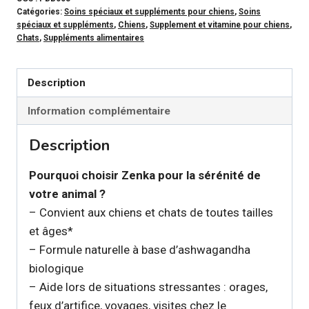
Catégories:
Soins spéciaux et suppléments pour chiens
,
Soins
-
spéciaux et suppléments
,
Chiens
,
Supplement et vitamine pour chiens
,
Supplément
Chats
,
Suppléments alimentaires
calmant
Zenka
Description
pour
Information complémentaire
chien
et
Description
chat
Pourquoi choisir Zenka pour la sérénité de
votre animal ?
– Convient aux chiens et chats de toutes tailles
et âges*
– Formule naturelle à base d’ashwagandha
biologique
– Aide lors de situations stressantes : orages,
feux d’artifice, voyages, visites chez le