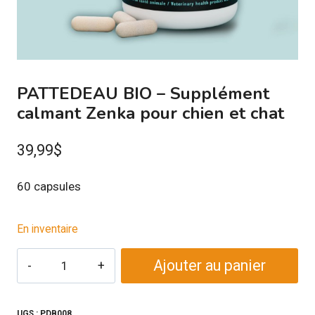
PATTEDEAU BIO – Supplément
calmant Zenka pour chien et chat
39,99
$
60 capsules
En inventaire
quantité
Ajouter au panier
de
PATTEDEAU
BIO
UGS :
PDB008