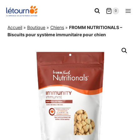
Aller
0
au
contenu
Accueil
»
Boutique
»
Chiens
»
FROMM NUTRITIONALS –
Biscuits pour système immunitaire pour chien