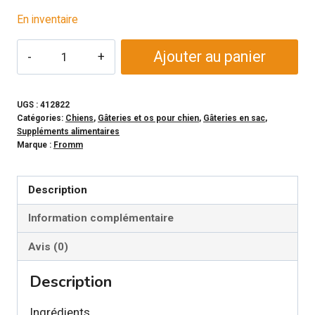
En inventaire
quantité
Ajouter au panier
de
FROMM
NUTRITIONALS
UGS :
412822
Catégories:
Chiens
,
Gâteries et os pour chien
,
Gâteries en sac
,
-
Suppléments alimentaires
Biscuits
Marque :
Fromm
pour
système
Description
immunitaire
Information complémentaire
pour
chien
Avis (0)
Description
Ingrédients