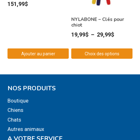
151,99
$
NYLABONE – Clés pour
chiot
Plage
19,99
$
–
29,99
$
de
prix :
Ajouter au panier
Choix des options
19,99$
Ce
à
produit
29,99$
a
NOS PRODUITS
plusieurs
variations.
Boutique
Les
Chiens
options
Chats
peuvent
Autres animaux
être
A VOTRE SERVICE
choisies