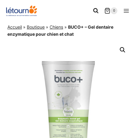
Aller
0
au
contenu
Accueil
»
Boutique
»
Chiens
»
BUCO+ – Gel dentaire
enzymatique pour chien et chat