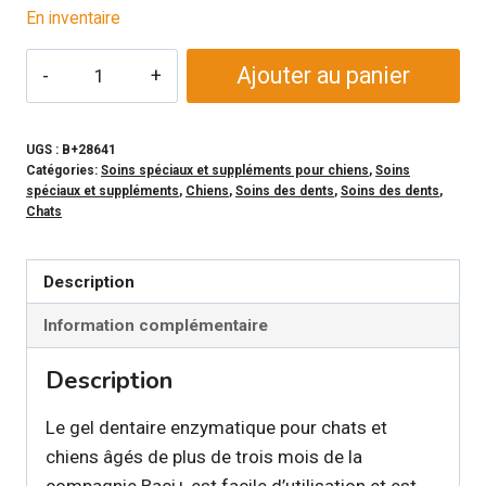
En inventaire
quantité
Ajouter au panier
de
BUCO+
-
UGS :
B+28641
Catégories:
Soins spéciaux et suppléments pour chiens
,
Soins
Gel
spéciaux et suppléments
,
Chiens
,
Soins des dents
,
Soins des dents
,
dentaire
Chats
enzymatique
pour
Description
chien
Information complémentaire
et
chat
Description
Le gel dentaire enzymatique pour chats et
chiens âgés de plus de trois mois de la
compagnie Baci+ est facile d’utilisation et est