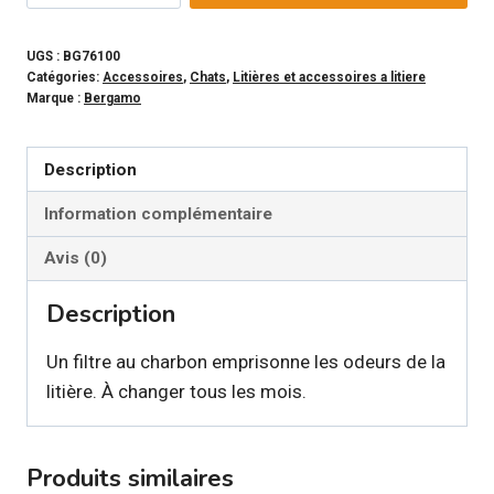
BERGAMO
-
UGS :
BG76100
Catégories:
Accessoires
,
Chats
,
Litières et accessoires a litiere
Filtre
Marque :
Bergamo
au
charbon
Description
pour
litière
Information complémentaire
Roméo
Avis (0)
Description
Un filtre au charbon emprisonne les odeurs de la
litière. À changer tous les mois.
Produits similaires