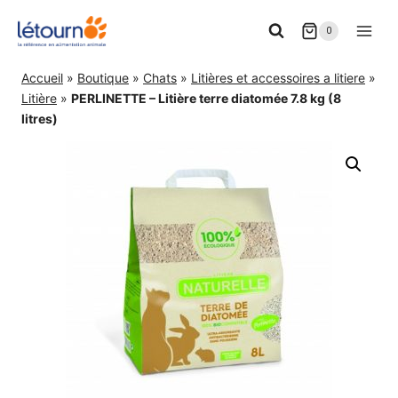
Aller
0
au
contenu
Accueil
»
Boutique
»
Chats
»
Litières et accessoires a litiere
»
Litière
»
PERLINETTE – Litière terre diatomée 7.8 kg (8
litres)