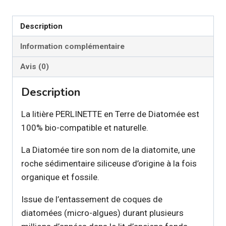
terre
diatomée
Description
7.8
Information complémentaire
kg
(8
Avis (0)
litres)
Description
La litière PERLINETTE en Terre de Diatomée est
100% bio-compatible et naturelle.
La Diatomée tire son nom de la diatomite, une
roche sédimentaire siliceuse d’origine à la fois
organique et fossile.
Issue de l’entassement de coques de
diatomées (micro-algues) durant plusieurs