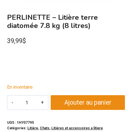
PERLINETTE – Litière terre
diatomée 7.8 kg (8 litres)
39,99
$
En inventaire
quantité
Ajouter au panier
de
PERLINETTE
-
UGS :
1HY07795
Catégories:
Litière
,
Chats
,
Litières et accessoires a litiere
Litière