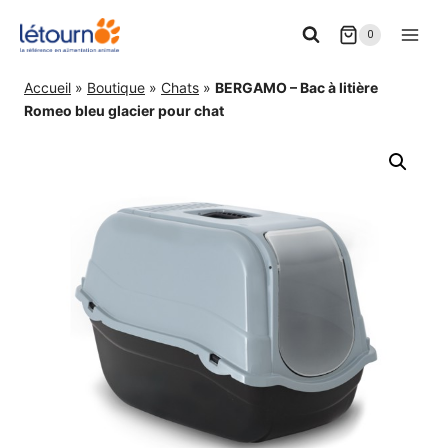
Aller
0
au
contenu
Accueil
»
Boutique
»
Chats
»
BERGAMO – Bac à litière
Romeo bleu glacier pour chat