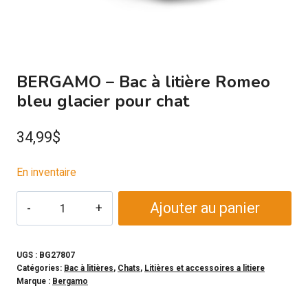
BERGAMO – Bac à litière Romeo
bleu glacier pour chat
34,99
$
En inventaire
quantité
Ajouter au panier
de
BERGAMO
-
UGS :
BG27807
Catégories:
Bac à litières
,
Chats
,
Litières et accessoires a litiere
Bac
Marque :
Bergamo
à