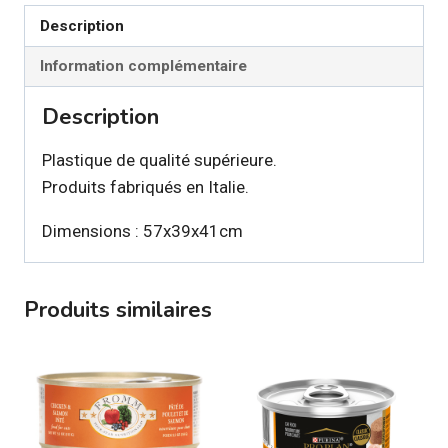
litière
Description
Romeo
bleu
Information complémentaire
glacier
Description
pour
chat
Plastique de qualité supérieure.
Produits fabriqués en Italie.
Dimensions : 57x39x41cm
Produits similaires