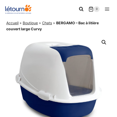
Aller
0
au
contenu
Accueil
»
Boutique
»
Chats
»
BERGAMO – Bac à litière
couvert large Curvy