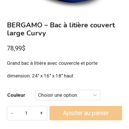
BERGAMO – Bac à litière couvert
large Curvy
78,99
$
Grand bac à litière avec couvercle et porte
dimension: 24″ x 16″ x 18″ haut
Couleur
quantité
Ajouter au panier
de
BERGAMO