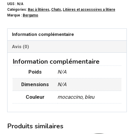
-
UGS :
N/A
Catégories:
Bac à litières
,
Chats
,
Litières et accessoires a litiere
Bac
Marque :
Bergamo
à
litière
Information complémentaire
couvert
large
Avis (0)
Curvy
Information complémentaire
Poids
N/A
Dimensions
N/A
Couleur
mocaccino, bleu
Produits similaires