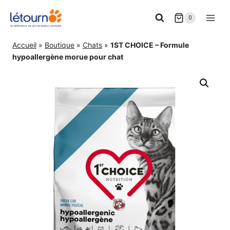
Aller
0
au
contenu
Accueil
»
Boutique
»
Chats
»
1ST CHOICE – Formule
hypoallergène morue pour chat