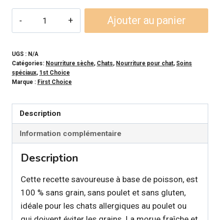
64,99$
quantité
Ajouter au panier
de
1ST
CHOICE
UGS :
N/A
Catégories:
Nourriture sèche
,
Chats
,
Nourriture pour chat
,
Soins
-
spéciaux
,
1st Choice
Formule
Marque :
First Choice
hypoallergène
morue
Description
pour
Information complémentaire
chat
Description
Cette recette savoureuse à base de poisson, est
100 % sans grain, sans poulet et sans gluten,
idéale pour les chats allergiques au poulet ou
qui doivent éviter les grains. La morue fraîche et