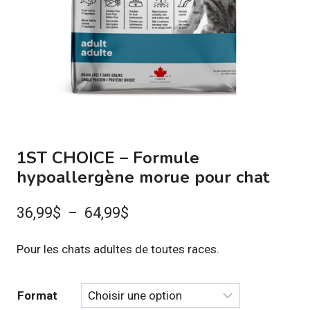
1ST CHOICE – Formule
hypoallergène morue pour chat
Plage
36,99
$
–
64,99
$
de
Pour les chats adultes de toutes races.
prix :
36,99$
Format
à