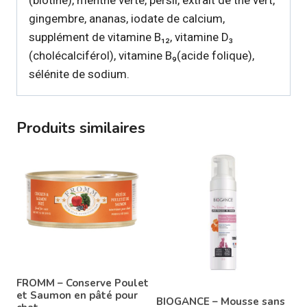
(biotine), menthe verte, persil, extrait de thé vert,
gingembre, ananas, iodate de calcium,
supplément de vitamine B₁₂, vitamine D₃
(cholécalciférol), vitamine B₉(acide folique),
sélénite de sodium.
Produits similaires
FROMM – Conserve Poulet
et Saumon en pâté pour
BIOGANCE – Mousse sans