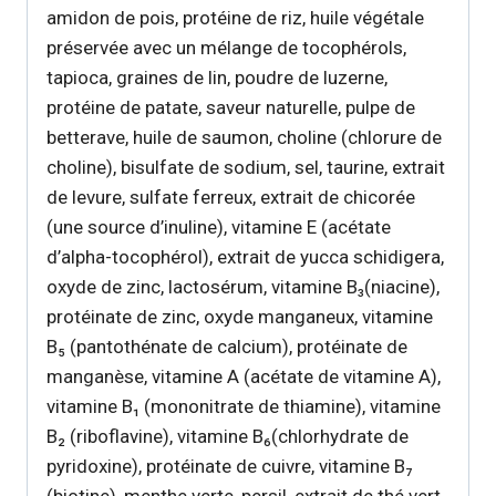
amidon de pois, protéine de riz, huile végétale
préservée avec un mélange de tocophérols,
tapioca, graines de lin, poudre de luzerne,
protéine de patate, saveur naturelle, pulpe de
betterave, huile de saumon, choline (chlorure de
choline), bisulfate de sodium, sel, taurine, extrait
de levure, sulfate ferreux, extrait de chicorée
(une source d’inuline), vitamine E (acétate
d’alpha-tocophérol), extrait de yucca schidigera,
oxyde de zinc, lactosérum, vitamine B₃(niacine),
protéinate de zinc, oxyde manganeux, vitamine
B₅ (pantothénate de calcium), protéinate de
manganèse, vitamine A (acétate de vitamine A),
vitamine B₁ (mononitrate de thiamine), vitamine
B₂ (riboflavine), vitamine B₆(chlorhydrate de
pyridoxine), protéinate de cuivre, vitamine B₇