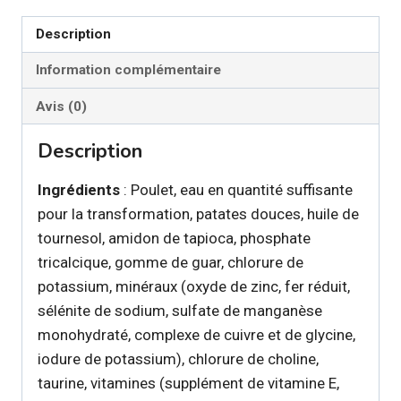
Poulet
Description
&
patates
Information complémentaire
douces
Avis (0)
en
sauce
Description
pour
chat
Ingrédients
: Poulet, eau en quantité suffisante
pour la transformation, patates douces, huile de
tournesol, amidon de tapioca, phosphate
tricalcique, gomme de guar, chlorure de
potassium, minéraux (oxyde de zinc, fer réduit,
sélénite de sodium, sulfate de manganèse
monohydraté, complexe de cuivre et de glycine,
iodure de potassium), chlorure de choline,
taurine, vitamines (supplément de vitamine E,