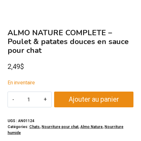
ALMO NATURE COMPLETE –
Poulet & patates douces en sauce
pour chat
2,49
$
En inventaire
quantité
Ajouter au panier
de
ALMO
NATURE
UGS :
AN01124
Catégories:
Chats
,
Nourriture pour chat
,
Almo Nature
,
Nourriture
COMPLETE
humide
-