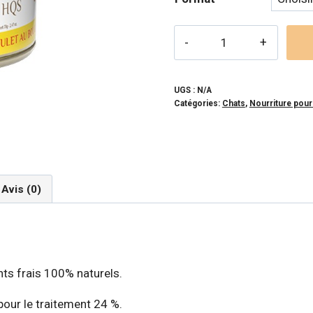
prix :
2,49$
quantité
à
de
ALMO
3,89$
NATURE
UGS :
N/A
Catégories:
Chats
,
Nourriture pour
NATURAL
-
Blanc
de
poulet
Avis (0)
en
bouillon
pour
chat
nts frais 100% naturels.
 pour le traitement 24 %.