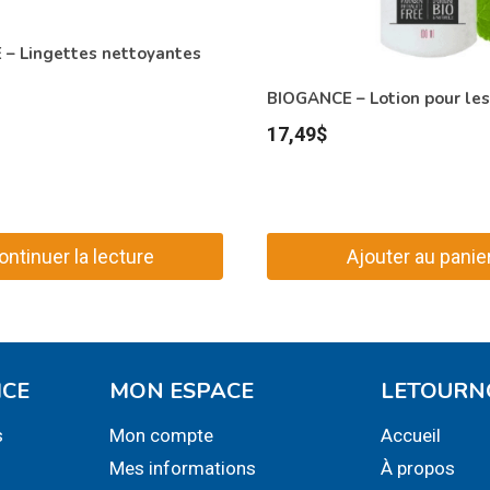
– Lingettes nettoyantes
BIOGANCE – Lotion pour les
17,49
$
ontinuer la lecture
Ajouter au panie
ICE
MON ESPACE
LETOURN
s
Mon compte
Accueil
Mes informations
À propos