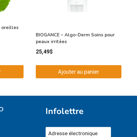
 oreilles
BIOGANCE – Algo-Derm Soins pour
peaux irritées
25,49
$
r
Ajouter au panier
O
Infolettre