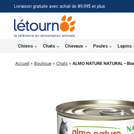
Aller
Livraison gratuite avec achat de 89,99$ et plus
au
contenu
Chiens
Chats
Chevaux
Poules
Lapins
Accueil
»
Boutique
»
Chats
»
ALMO NATURE NATURAL – Blanc