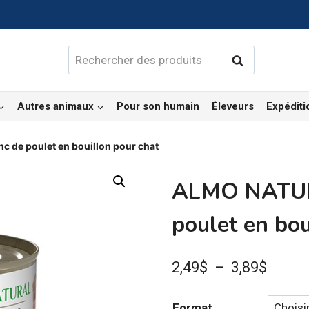
Rechercher :
Rechercher
Autres animaux
Pour son humain
Éleveurs
Expéditi
 de poulet en bouillon pour chat
ALMO NATUR
poulet en bou
Plage
2,49
$
–
3,89
$
de
Format