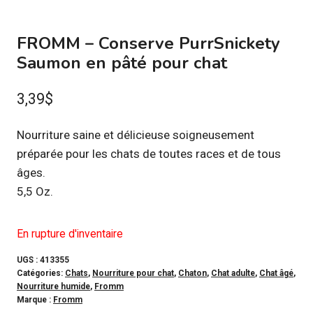
FROMM – Conserve PurrSnickety
Saumon en pâté pour chat
3,39
$
Nourriture saine et délicieuse soigneusement
préparée pour les chats de toutes races et de tous
âges.
5,5 Oz.
En rupture d'inventaire
UGS :
413355
Catégories:
Chats
,
Nourriture pour chat
,
Chaton
,
Chat adulte
,
Chat âgé
,
Nourriture humide
,
Fromm
Marque :
Fromm