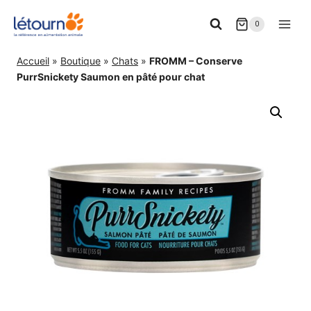
Aller
0
au
contenu
Accueil
»
Boutique
»
Chats
»
FROMM – Conserve
PurrSnickety Saumon en pâté pour chat