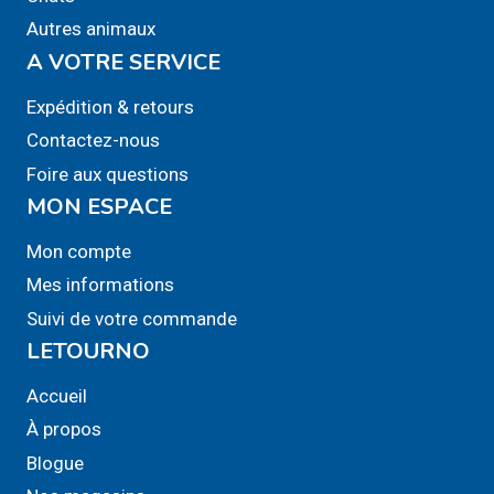
peuvent
Autres animaux
être
A VOTRE SERVICE
choisies
sur
Expédition & retours
la
Contactez-nous
page
Foire aux questions
du
MON ESPACE
produit
Mon compte
Mes informations
Suivi de votre commande
LETOURNO
Accueil
À propos
Blogue