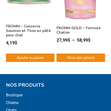
FROMM – Conserve
FROMM GOLD – Formule
Saumon et Thon en pâté
Chaton
pour chat
Plage
27,99
$
–
58,99
$
4,19
$
de
prix :
Ajouter au panier
Choix des options
27,99$
Ce
à
produit
58,99$
a
NOS PRODUITS
plusieurs
variations.
Boutique
Les
Chiens
options
Chats