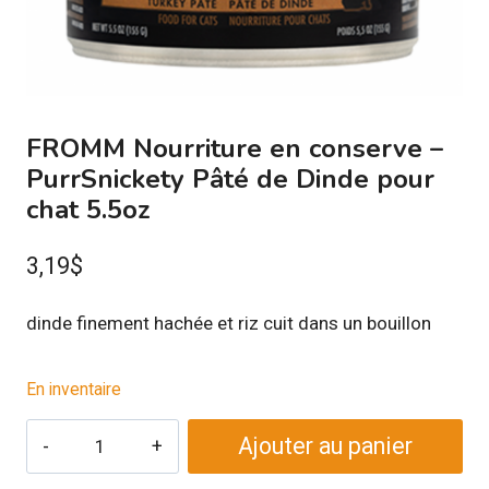
FROMM Nourriture en conserve –
PurrSnickety Pâté de Dinde pour
chat 5.5oz
3,19
$
dinde finement hachée et riz cuit dans un bouillon
En inventaire
quantité
Ajouter au panier
de