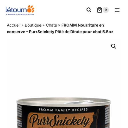
Aller
0
au
contenu
Accueil
»
Boutique
»
Chats
»
FROMM Nourriture en
conserve – PurrSnickety Pâté de Dinde pour chat 5.5oz