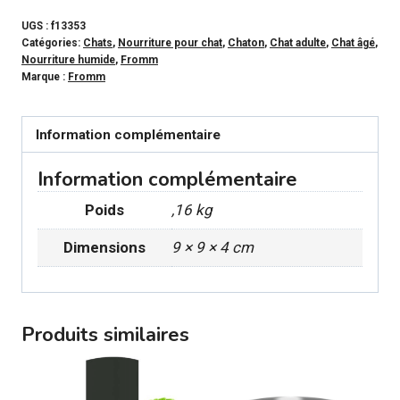
FROMM
Nourriture
UGS :
f13353
Catégories:
Chats
,
Nourriture pour chat
,
Chaton
,
Chat adulte
,
Chat âgé
,
en
Nourriture humide
,
Fromm
conserve
Marque :
Fromm
-
PurrSnickety
Information complémentaire
Pâté
de
Information complémentaire
Dinde
Poids
,16 kg
pour
chat
Dimensions
9 × 9 × 4 cm
5.5oz
Produits similaires