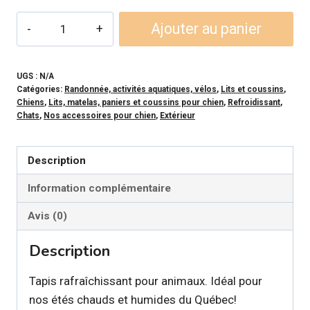
quantité
Ajouter au panier
de
GF
PET
UGS :
N/A
Catégories:
Randonnée, activités aquatiques, vélos
,
Lits et coussins
,
-
Chiens
,
Lits, matelas, paniers et coussins pour chien
,
Refroidissant
,
Tapis
Chats
,
Nos accessoires pour chien
,
Extérieur
rafraîchissant
pour
Description
chien
Information complémentaire
et
chat
Avis (0)
Description
Tapis rafraîchissant pour animaux. Idéal pour
nos étés chauds et humides du Québec!