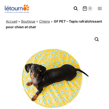
Aller
0
au
contenu
Accueil
»
Boutique
»
Chiens
»
GF PET – Tapis rafraîchissant
pour chien et chat