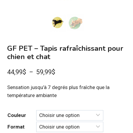
GF PET – Tapis rafraîchissant pour
chien et chat
Plage
44,99
$
–
59,99
$
de
Sensation jusqu’à 7 degrés plus fraîche que la
prix :
température ambiante
44,99$
à
Couleur
59,99$
Format