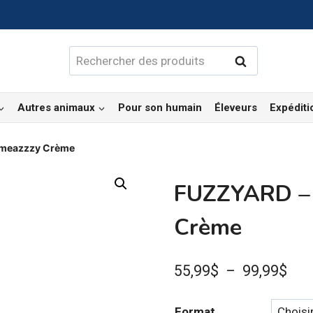
Rechercher :
Rechercher
Autres animaux
Pour son humain
Éleveurs
Expéditi
ameazzzy Crème
FUZZYARD – 
Crème
Pla
55,99
$
–
99,99
$
de
Format