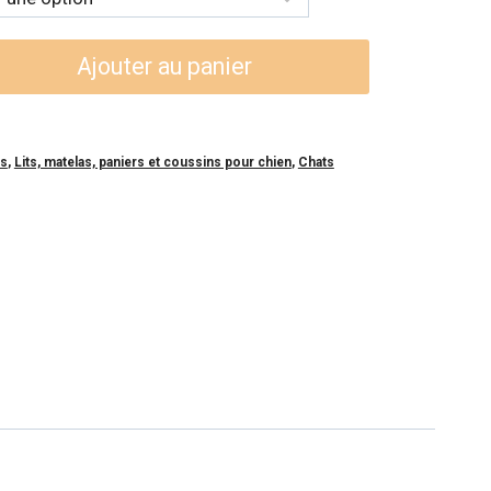
:
99$
Ajouter au panier
99$
ns
,
Lits, matelas, paniers et coussins pour chien
,
Chats