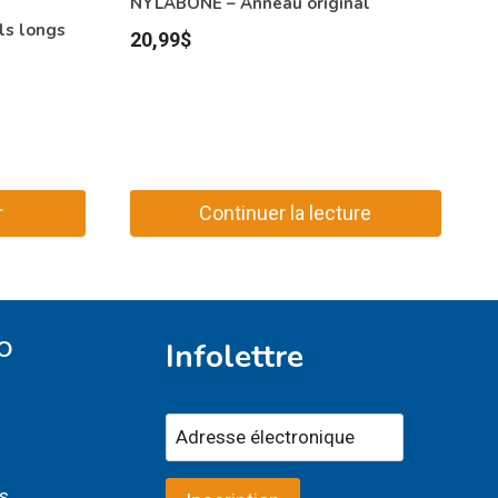
NYLABONE – Anneau original
ls longs
20,99
$
r
Continuer la lecture
O
Infolettre
s