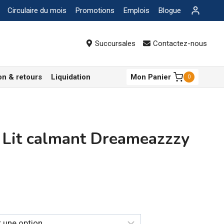
Circulaire du mois
Promotions
Emplois
Blogue
Succursales
Contactez-nous
on & retours
Liquidation
Mon Panier
0
Lit calmant Dreameazzzy
ge