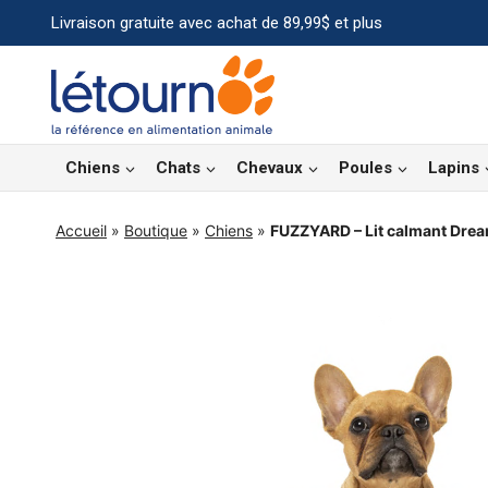
Aller
Livraison gratuite avec achat de 89,99$ et plus
au
contenu
Chiens
Chats
Chevaux
Poules
Lapins
Accueil
»
Boutique
»
Chiens
»
FUZZYARD – Lit calmant Dre