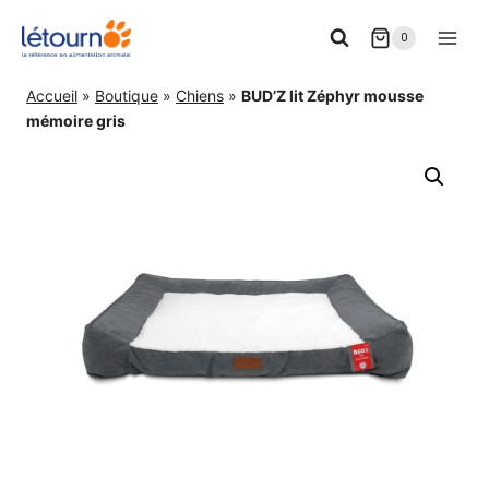
Aller
0
au
contenu
Accueil
»
Boutique
»
Chiens
»
BUD’Z lit Zéphyr mousse
mémoire gris