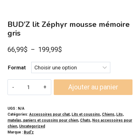
BUD’Z lit Zéphyr mousse mémoire
gris
Plage
66,99
$
–
199,99
$
de
Format
prix :
66,99$
quantité
Ajouter au panier
à
de
BUD'Z
199,99$
lit
UGS :
N/A
Catégories:
Accessoires pour chat
,
Lits et coussins
,
Chiens
,
Lits,
Zéphyr
matelas, paniers et coussins pour chien
,
Chats
,
Nos accessoires pour
mousse
chien
,
Uncategorized
Marque :
Bud'z
mémoire