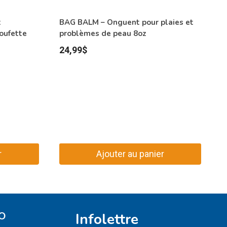
t
BAG BALM – Onguent pour plaies et
oufette
problèmes de peau 8oz
24,99
$
r
Ajouter au panier
O
Infolettre