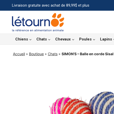
Aller
Livraison gratuite avec achat de 89,99$ et plus
au
contenu
Chiens
Chats
Chevaux
Poules
Lapins
Accueil
»
Boutique
»
Chats
»
SIMON’S – Balle en corde Sisal