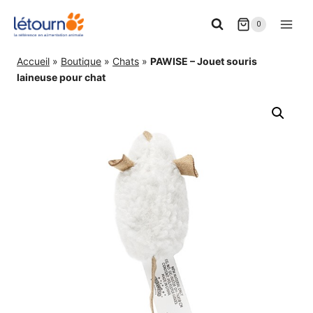
Aller
0
au
contenu
Accueil
»
Boutique
»
Chats
»
PAWISE – Jouet souris
laineuse pour chat