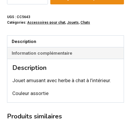
de
PAWISE
-
UGS :
CC5643
Catégories:
Accessoires pour chat
,
Jouets
,
Chats
Jouet
souris
laineuse
Description
pour
Information complémentaire
chat
Description
Jouet amusant avec herbe à chat à l’intérieur.
Couleur assortie
Produits similaires