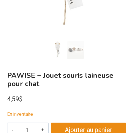
PAWISE – Jouet souris laineuse
pour chat
4,59
$
En inventaire
quantité
Ajouter au panier