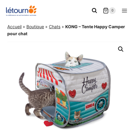
Aller
0
au
contenu
Accueil
»
Boutique
»
Chats
»
KONG – Tente Happy Camper
pour chat