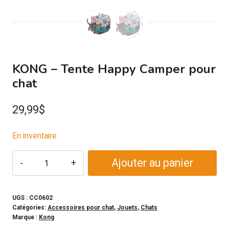
KONG – Tente Happy Camper pour
chat
29,99
$
En inventaire
quantité
Ajouter au panier
de
KONG
-
UGS :
CC0602
Catégories:
Accessoires pour chat
,
Jouets
,
Chats
Tente
Marque :
Kong
Happy