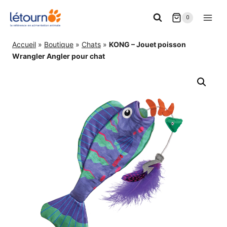
Aller
0
au
contenu
Accueil
»
Boutique
»
Chats
»
KONG – Jouet poisson
Wrangler Angler pour chat