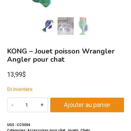
KONG – Jouet poisson Wrangler
Angler pour chat
13,99
$
En inventaire
quantité
Ajouter au panier
de
KONG
-
UGS :
CC5004
Catégories:
Accessoires pour chat
,
Jouets
,
Chats