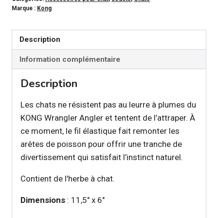
Jouet
Marque :
Kong
poisson
Wrangler
Description
Angler
pour
Information complémentaire
chat
Description
Les chats ne résistent pas au leurre à plumes du
KONG Wrangler Angler et tentent de l’attraper. À
ce moment, le fil élastique fait remonter les
arêtes de poisson pour offrir une tranche de
divertissement qui satisfait l’instinct naturel.
Contient de l’herbe à chat.
Dimensions
: 11,5″ x 6″