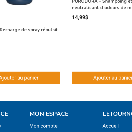
PURODORA – Shampoing e
neutralisant d’odeurs de m
14,99
$
Recharge de spray répulsif
Ajouter au panier
Ajouter au panie
ICE
MON ESPACE
LETOURN
s
Mon compte
Accueil