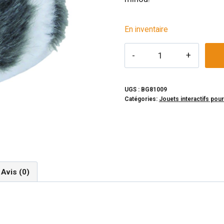
En inventaire
quantité
de
TURBO
-
UGS :
BG81009
Catégories:
Jouets interactifs pour
Jouet
à
chat
Souris
vibrante
Avis (0)