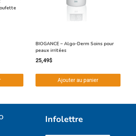
t
oufette
BIOGANCE – Algo-Derm Soins pour
peaux irritées
25,49
$
r
Ajouter au panier
O
Infolettre