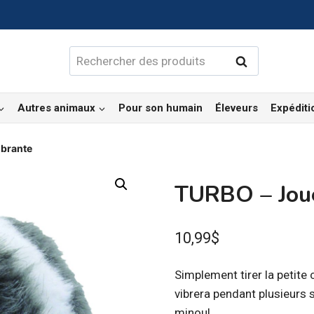
Rechercher :
Rechercher
Autres animaux
Pour son humain
Éleveurs
Expéditi
ibrante
TURBO – Joue
10,99
$
Simplement tirer la petite c
vibrera pendant plusieurs s
minou!