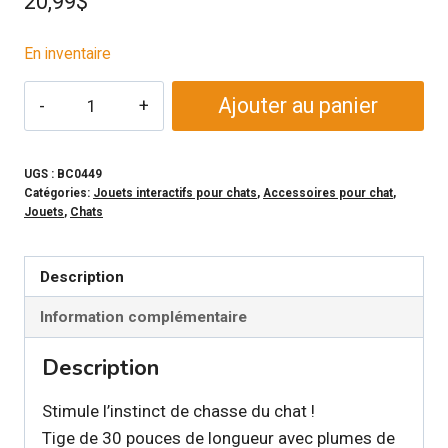
20,99
$
En inventaire
quantité
Ajouter au panier
de
CAT
LURES
UGS :
BC0449
Catégories:
Jouets interactifs pour chats
,
Accessoires pour chat
,
-
Jouets
,
Chats
Tige
et
Description
plumes
de
Information complémentaire
dinde
Description
pour
chat
Stimule l’instinct de chasse du chat !
Tige de 30 pouces de longueur avec plumes de