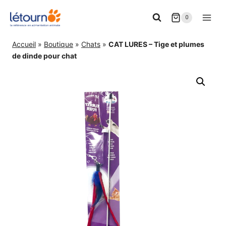
Aller
0
au
contenu
Accueil
»
Boutique
»
Chats
»
CAT LURES – Tige et plumes
de dinde pour chat