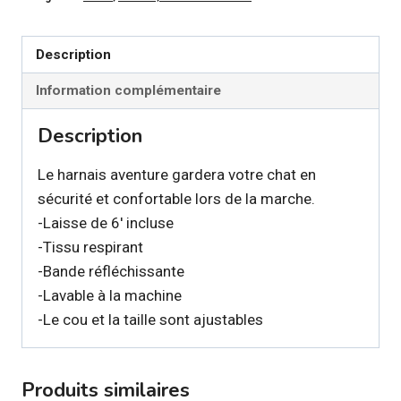
-
Harnais
AVENTURE
Description
splash
Information complémentaire
pour
chat
Description
Le harnais aventure gardera votre chat en
sécurité et confortable lors de la marche.
-Laisse de 6′ incluse
-Tissu respirant
-Bande réfléchissante
-Lavable à la machine
-Le cou et la taille sont ajustables
Produits similaires