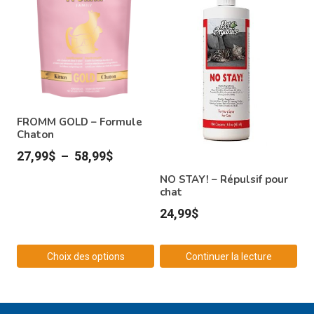
FROMM GOLD – Formule
Chaton
Plage
27,99
$
–
58,99
$
de
NO STAY! – Répulsif pour
chat
prix :
24,99
$
27,99$
à
58,99$
Choix des options
Continuer la lecture
Ce
produit