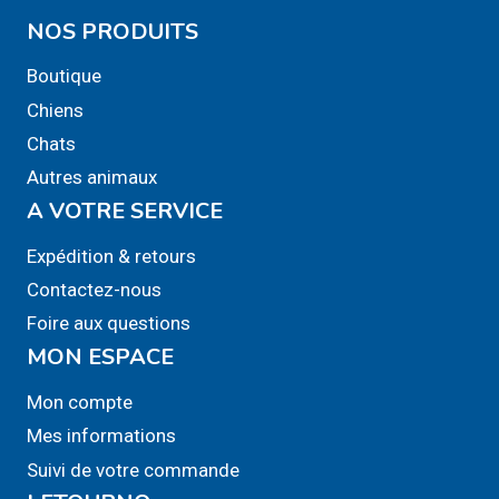
a
NOS PRODUITS
plusieurs
variations.
Boutique
Les
Chiens
options
Chats
peuvent
Autres animaux
être
A VOTRE SERVICE
choisies
sur
Expédition & retours
la
Contactez-nous
page
Foire aux questions
du
MON ESPACE
produit
Mon compte
Mes informations
Suivi de votre commande