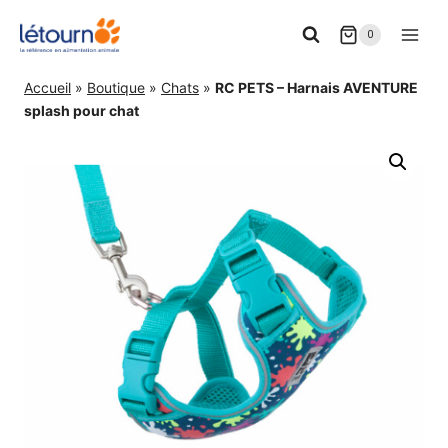
Aller
0
au
contenu
Accueil
»
Boutique
»
Chats
»
RC PETS – Harnais AVENTURE
splash pour chat