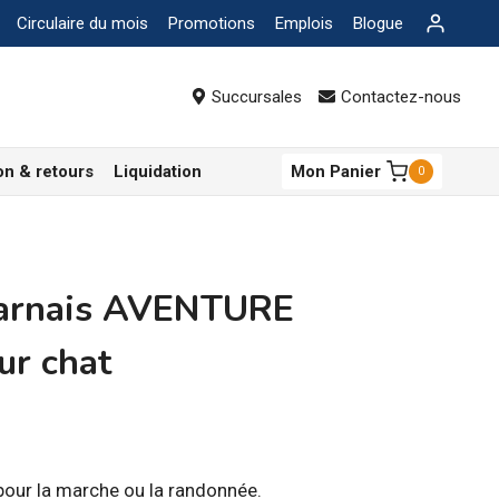
Circulaire du mois
Promotions
Emplois
Blogue
Succursales
Contactez-nous
on & retours
Liquidation
Mon Panier
0
arnais AVENTURE
ur chat
ge
pour la marche ou la randonnée.