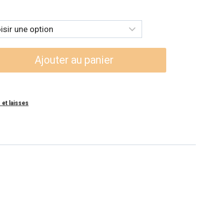
:
99$
99$
Ajouter au panier
 et laisses