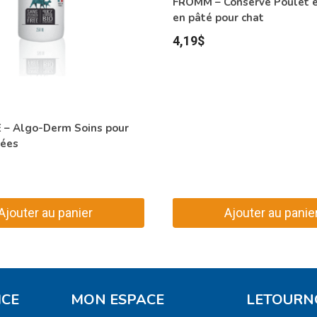
FROMM – Conserve Poulet 
en pâté pour chat
4,19
$
– Algo-Derm Soins pour
tées
Ajouter au panier
Ajouter au panie
ICE
MON ESPACE
LETOURN