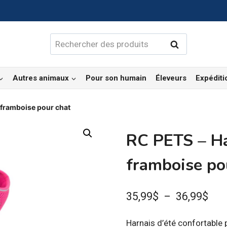
Rechercher :
Rechercher
Autres animaux
Pour son humain
Éleveurs
Expéditi
framboise pour chat
RC PETS – H
framboise po
Pla
35,99
$
–
36,99
$
de
Harnais d’été confortable 