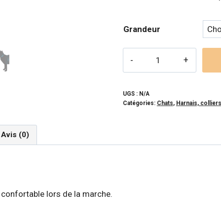
prix 
35,
Grandeur
à
36,
quantité
de
RC
PETS
UGS :
N/A
Catégories:
Chats
,
Harnais, colliers
-
Harnais
AVENTURE
Avis (0)
framboise
pour
chat
 confortable lors de la marche.