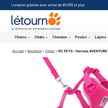
Aller
Livraison gratuite avec achat de 89,99$ et plus
au
contenu
Chiens
Chats
Chevaux
Poules
Lapins
Accueil
»
Boutique
»
Chats
»
RC PETS – Harnais AVENTURE 