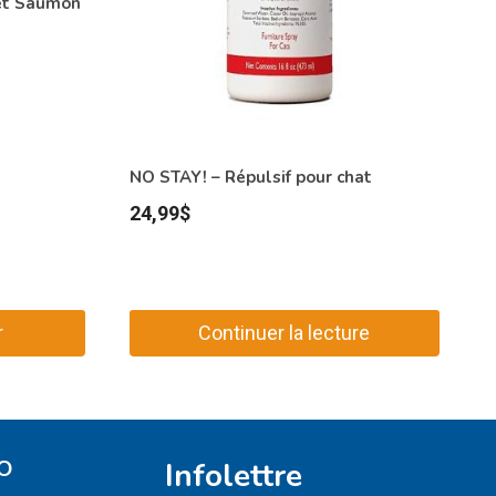
et Saumon
NO STAY! – Répulsif pour chat
24,99
$
r
Continuer la lecture
O
Infolettre