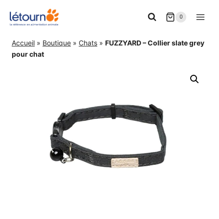
Aller
0
au
contenu
Accueil
»
Boutique
»
Chats
»
FUZZYARD – Collier slate grey
pour chat