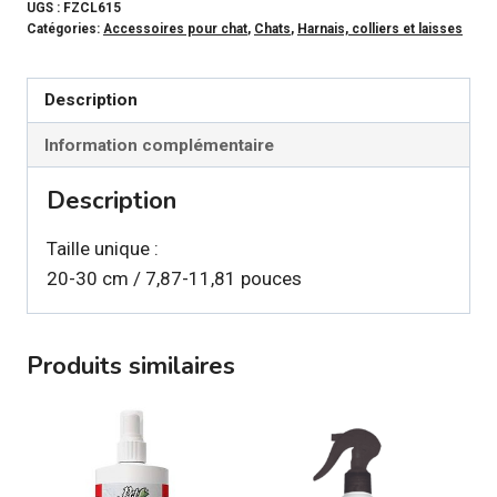
-
UGS :
FZCL615
Catégories:
Accessoires pour chat
,
Chats
,
Harnais, colliers et laisses
Collier
slate
grey
Description
pour
Information complémentaire
chat
Description
Taille unique :
20-30 cm / 7,87-11,81 pouces
Produits similaires