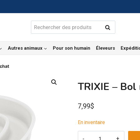
Rechercher :
Rechercher
Autres animaux
Pour son humain
Éleveurs
Expéditi
 chat
TRIXIE – Bol 
7,99
$
En inventaire
quantité