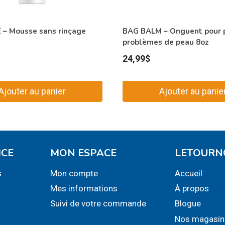
– Mousse sans rinçage
BAG BALM – Onguent pour p
problèmes de peau 8oz
24,99
$
Ajouter au panier
Ajouter au panie
ICE
MON ESPACE
LETOURN
s
Mon compte
Accueil
Mes informations
À propos
Suivi de votre commande
Blogue
Nos magasin