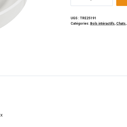
de
TRIXIE
-
UGS :
TRE25191
Catégories:
Bols intéractifs
,
Chats
Bol
ralentisseur
pour
chat
ux