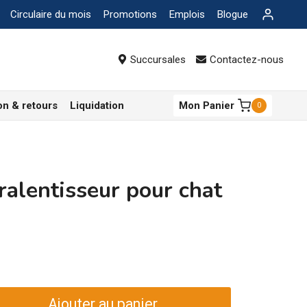
Circulaire du mois
Promotions
Emplois
Blogue
Succursales
Contactez-nous
on & retours
Liquidation
Mon Panier
0
ralentisseur pour chat
Ajouter au panier