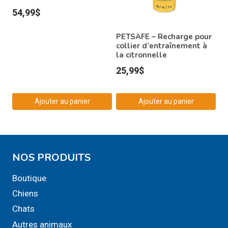
être
54,99
$
choisies
PETSAFE – Recharge pour
sur
collier d’entraînement à
la
la citronnelle
page
25,99
$
du
produit
Ajouter au panier
Ajouter au panier
NOS PRODUITS
Boutique
Chiens
Chats
Autres animaux