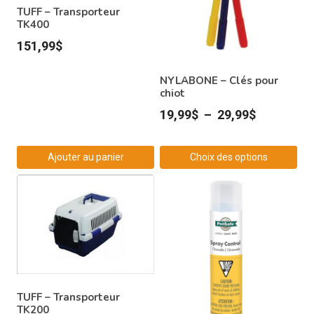
TUFF – Transporteur
TK400
151,99
$
NYLABONE – Clés pour
chiot
Plage
19,99
$
–
29,99
$
de
prix :
Ajouter au panier
Choix des options
19,99$
Ce
à
produit
29,99$
a
plusieurs
variations.
Les
options
TUFF – Transporteur
peuvent
TK200