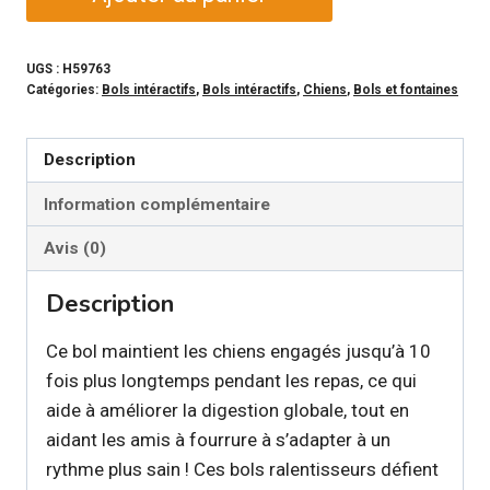
de
NINA
OTTOSSON
UGS :
H59763
Catégories:
Bols intéractifs
,
Bols intéractifs
,
Chiens
,
Bols et fontaines
-
Bol
ralentisseur
Description
orange
Information complémentaire
pour
chien
Avis (0)
et
Description
chat
Ce bol maintient les chiens engagés jusqu’à 10
fois plus longtemps pendant les repas, ce qui
aide à améliorer la digestion globale, tout en
aidant les amis à fourrure à s’adapter à un
rythme plus sain ! Ces bols ralentisseurs défient