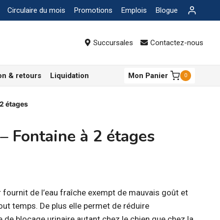
Circulaire du mois
Promotions
Emplois
Blogue
Succursales
Contactez-nous
on & retours
Liquidation
Mon Panier
0
2 étages
Fontaine à 2 étages
r fournit de l’eau fraîche exempt de mauvais goût et
out temps. De plus elle permet de réduire
 de blocage urinaire autant chez le chien que chez la