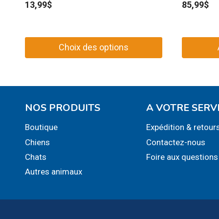
13,99
$
85,99
$
Choix des options
Ce
produit
a
plusieurs
NOS PRODUITS
A VOTRE SERV
variations.
Boutique
Expédition & retour
Les
Chiens
Contactez-nous
options
peuvent
Chats
Foire aux questions
être
Autres animaux
choisies
sur
la