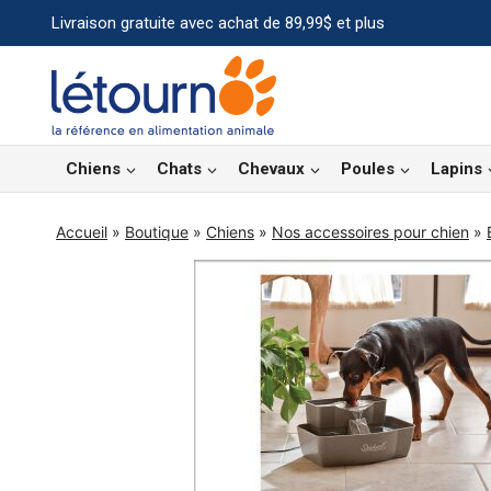
Aller
Livraison gratuite avec achat de 89,99$ et plus
au
contenu
Chiens
Chats
Chevaux
Poules
Lapins
Accueil
»
Boutique
»
Chiens
»
Nos accessoires pour chien
»