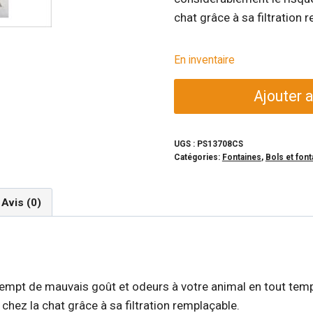
chat grâce à sa filtration 
En inventaire
quantité
Ajouter a
de
DRINKWELL
-
UGS :
PS13708CS
Catégories:
Fontaines
,
Bols et font
Fontaine
à
2
Avis (0)
étages
e exempt de mauvais goût et odeurs à votre animal en tout te
 chez la chat grâce à sa filtration remplaçable.