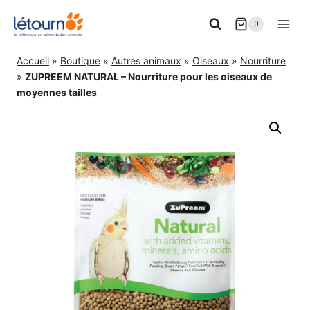
Aller
0
au
contenu
Accueil
»
Boutique
»
Autres animaux
»
Oiseaux
»
Nourriture
»
ZUPREEM NATURAL – Nourriture pour les oiseaux de
moyennes tailles