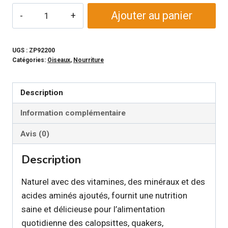
quantité
Ajouter au panier
de
ZUPREEM
NATURAL
UGS :
ZP92200
Catégories:
Oiseaux
,
Nourriture
-
Nourriture
pour
Description
les
Information complémentaire
oiseaux
de
Avis (0)
moyennes
Description
tailles
Naturel avec des vitamines, des minéraux et des
acides aminés ajoutés, fournit une nutrition
saine et délicieuse pour l’alimentation
quotidienne des calopsittes, quakers,