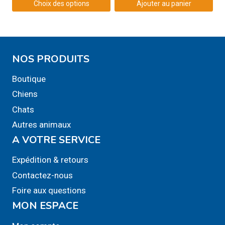
Choix des options
Ajouter au panier
Ce
produit
a
NOS PRODUITS
plusieurs
variations.
Boutique
Les
Chiens
options
Chats
peuvent
Autres animaux
être
A VOTRE SERVICE
choisies
sur
Expédition & retours
la
Contactez-nous
page
Foire aux questions
du
MON ESPACE
produit