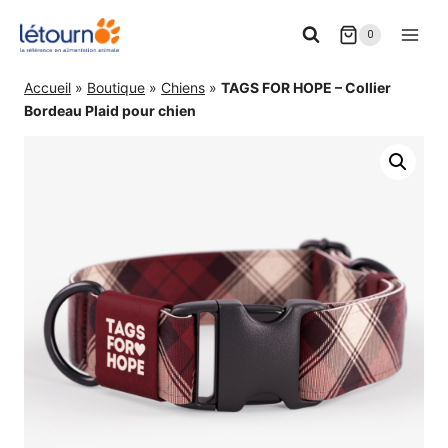
Aller
0
au
contenu
Accueil
»
Boutique
»
Chiens
»
TAGS FOR HOPE – Collier
Bordeau Plaid pour chien