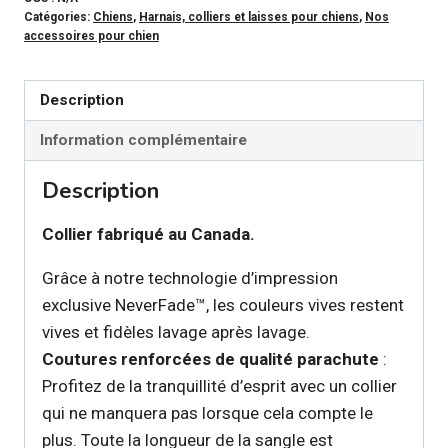
Catégories:
Chiens
,
Harnais, colliers et laisses pour chiens
,
Nos
HOPE
accessoires pour chien
-
Collier
Description
Bordeau
Plaid
Information complémentaire
pour
Description
chien
Collier fabriqué au Canada.
Grâce à notre technologie d’impression
exclusive NeverFade™, les couleurs vives restent
vives et fidèles lavage après lavage.
Coutures renforcées de qualité parachute
:
Profitez de la tranquillité d’esprit avec un collier
qui ne manquera pas lorsque cela compte le
plus. Toute la longueur de la sangle est