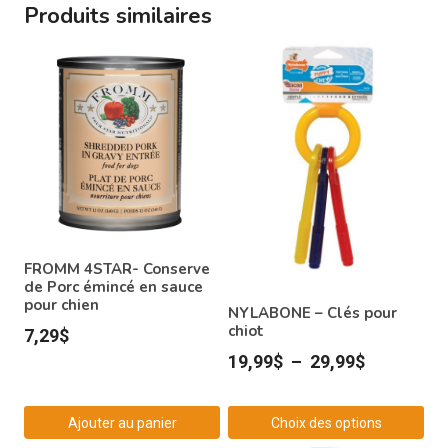
Produits similaires
FROMM 4STAR- Conserve
de Porc émincé en sauce
pour chien
NYLABONE – Clés pour
chiot
7,29
$
Plage
19,99
$
–
29,99
$
de
prix :
Ajouter au panier
Choix des options
19,99$