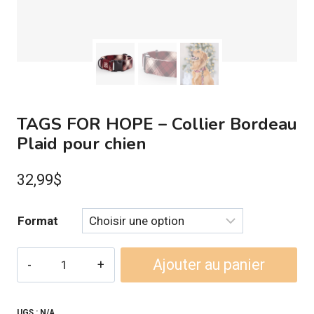
TAGS FOR HOPE – Collier Bordeau
Plaid pour chien
32,99
$
Format
quantité
Ajouter au panier
de
TAGS
FOR
UGS :
N/A