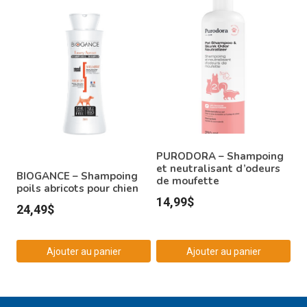
Ce
à
produit
29,99$
a
plusieurs
variations.
Les
options
peuvent
être
PURODORA – Shampoing
choisies
et neutralisant d’odeurs
BIOGANCE – Shampoing
de moufette
sur
poils abricots pour chien
14,99
$
la
24,49
$
page
du
Ajouter au panier
Ajouter au panier
produit